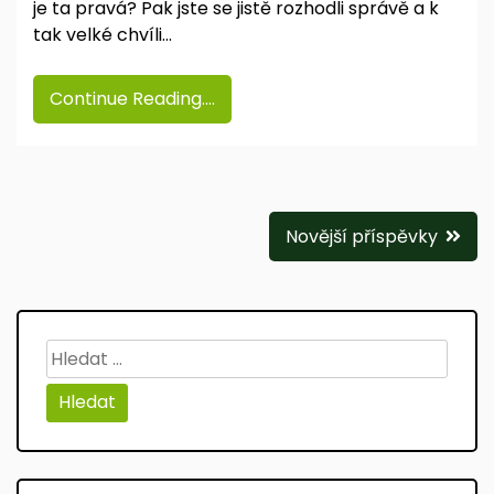
je ta pravá? Pak jste se jistě rozhodli správě a k
tak velké chvíli…
Continue Reading....
Navigace
Novější příspěvky
pro
příspěvky
Vyhledávání