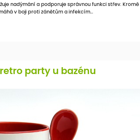
nižuje nadýmání a podporuje správnou funkci střev. Kromě
omáhá v boji proti zánětům a infekcím…
retro party u bazénu