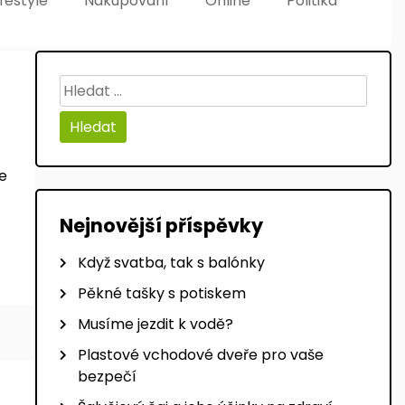
ifestyle
Nakupování
Online
Politika
Vyhledávání
že
Nejnovější příspěvky
Když svatba, tak s balónky
Pěkné tašky s potiskem
Musíme jezdit k vodě?
Plastové vchodové dveře pro vaše
bezpečí