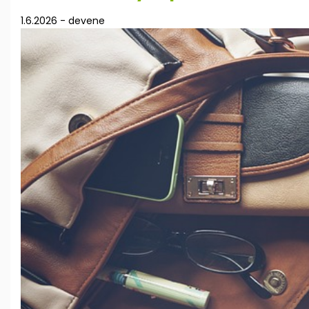
1.6.2026
-
devene