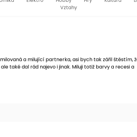
omika
Elektro
Hobby
Hry
Kultura
L
Vztahy
ovaná a milující partnerka, asi bych tak zářil štěstím, 
e také dal rád najevo i jinak. Miluji totiž barvy a recesi a