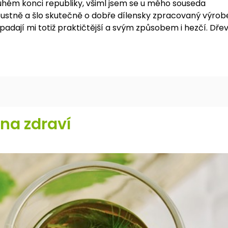
uhém konci republiky, všiml jsem se u mého souseda
stně a šlo skutečně o dobře dílensky zpracovaný výrob
ipadají mi totiž praktičtější a svým způsobem i hezčí. Dře
 na zdraví