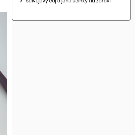
Šalvějový čaj a jeho účinky na zdraví