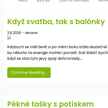
Auto
Byznys
Dům a zahrada
Ekon
Když svatba, tak s balónky
2.6.2026
-
devene
Kdybych se měl ženit a po mém boku stála skutečně mil
by někoho ta energie mohla i porazit. Své štěstí bych al
když se oba tyto jevy spojí dohromady,…
Continue Reading....
Pěkné tašky s potiskem