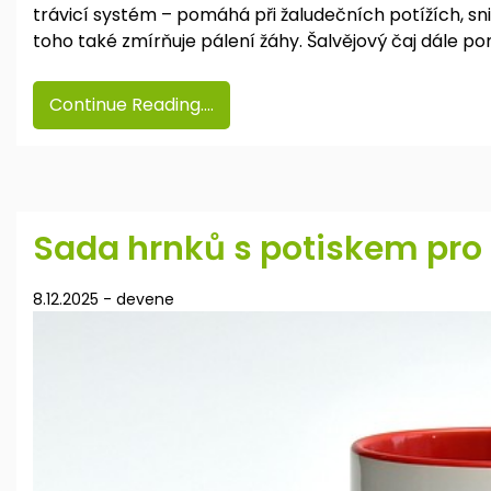
trávicí systém – pomáhá při žaludečních potížích, s
toho také zmírňuje pálení žáhy. Šalvějový čaj dále p
Continue Reading....
Sada hrnků s potiskem pro 
8.12.2025
-
devene