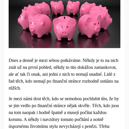
Dnes a denně je mezi sebou potkáváme. Někdy je to na nich
znát už na první pohled, někdy to tito dokážou zamaskovat,
ale ať tak či onak, ani jedni z nich to nemají snadné. Lidé z
řad těch, kdo nemají po finanční stránce rozhodně ustláno na
růžích.
Je mezi námi dost těch, kdo se nemohou pochlubit tím, že by
se jim vedlo po finanční stránce nějak skvěle. Těch, kdo jsou
na tom naopak i hodně špatně a musejí počítat každou
korunu. A někdy i navzdory tomuto počítání a notně
úspornému životnímu stylu nevycházejí s penězi. Třeba