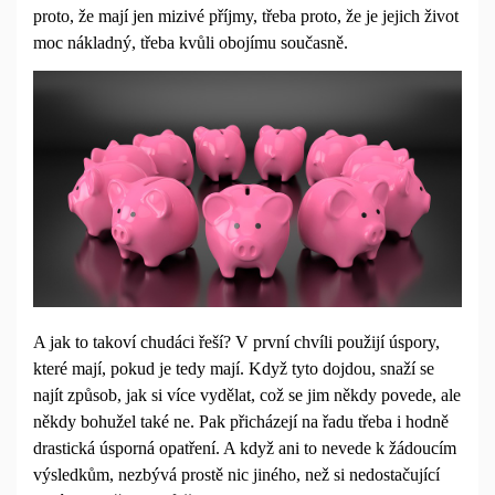
proto, že mají jen mizivé příjmy, třeba proto, že je jejich život
moc nákladný, třeba kvůli obojímu současně.
A jak to takoví chudáci řeší? V první chvíli použijí úspory,
které mají, pokud je tedy mají. Když tyto dojdou, snaží se
najít způsob, jak si více vydělat, což se jim někdy povede, ale
někdy bohužel také ne. Pak přicházejí na řadu třeba i hodně
drastická úsporná opatření. A když ani to nevede k žádoucím
výsledkům, nezbývá prostě nic jiného, než si nedostačující