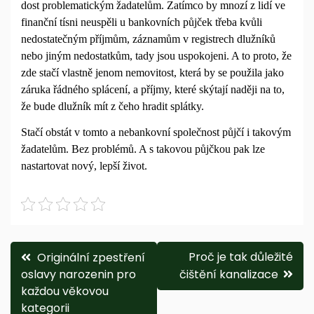
dost problematickým žadatelům. Zatímco by mnozí z lidí ve
finanční tísni neuspěli u bankovních půjček třeba kvůli
nedostatečným příjmům, záznamům v registrech dlužníků
nebo jiným nedostatkům, tady jsou uspokojeni. A to proto, že
zde stačí vlastně jenom nemovitost, která by se použila jako
záruka řádného splácení, a příjmy, které skýtají naději na to,
že bude dlužník mít z čeho hradit splátky.
Stačí obstát v tomto a nebankovní společnost půjčí i takovým
žadatelům. Bez problémů. A s takovou půjčkou pak lze
nastartovat nový, lepší život.
Navigace
Proč je tak důležité
Originální zpestření
oslavy narozenin pro
čištění kanalizace
pro
každou věkovou
příspěvek
kategorii